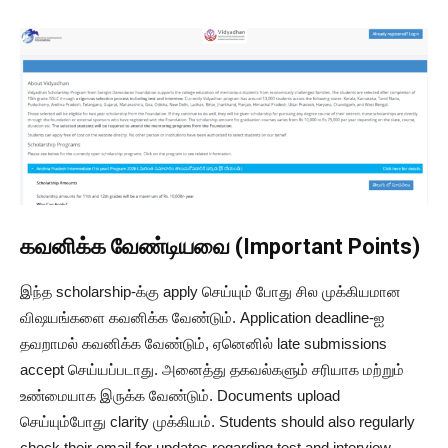
கவனிக்க வேண்டியவை (Important Points)
இந்த scholarship-க்கு apply செய்யும் போது சில முக்கியமான
விஷயங்களை கவனிக்க வேண்டும். Application deadline-ஐ
தவறாமல் கவனிக்க வேண்டும், ஏனெனில் late submissions
accept செய்யப்படாது. அனைத்து தகவல்களும் சரியாக மற்றும்
உண்மையாக இருக்க வேண்டும். Documents upload
செய்யும்போது clarity முக்கியம். Students should also regularly
check their email for updates regarding test and interview.