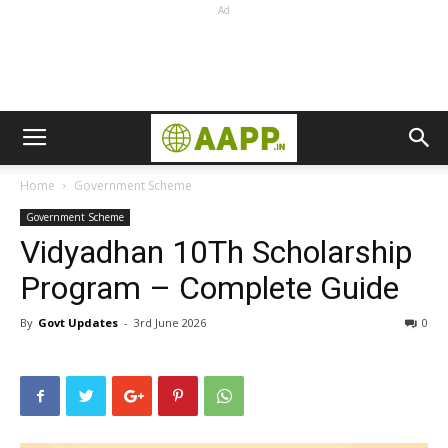
Ad
Home
Government Scheme
Government Scheme
Vidyadhan 10Th Scholarship
Program – Complete Guide
By
Govt Updates
-
3rd June 2026
0