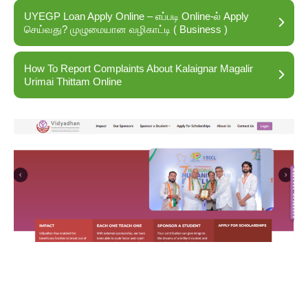
UYEGP Loan Apply Online – எப்படி Online-ல் Apply
செய்வது? முழுமையான வழிகாட்டி ( Business )
How To Report Complaints About Kalaignar Magalir
Urimai Thittam Online