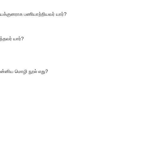
யக்குனராக
பணியாற்றியவர்
யார்
?
ந்தவர்
யார்
?
ன்னிய
மொழி
நூல்
எது
?