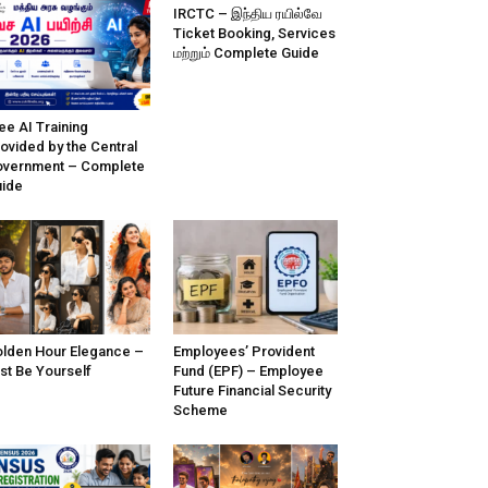
IRCTC – இந்திய ரயில்வே
Ticket Booking, Services
மற்றும் Complete Guide
ee AI Training
ovided by the Central
vernment – Complete
ide
lden Hour Elegance –
Employees’ Provident
st Be Yourself
Fund (EPF) – Employee
Future Financial Security
Scheme