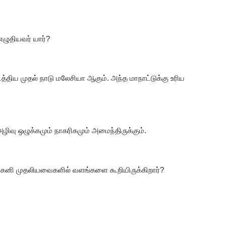
எழுதியவர்
யார்
?
த்திய
முதல்
நாடு
மலேசியா
ஆகும்
.
அந்த
மாநாட்டுக்கு
உரிய
அழிவு
ஒழுக்கமும்
நாகரிகமும்
அமைந்திருக்கும்
.
,
கனி
முதலியவைகளில்
வளங்களை
கூறியிருக்கிறார்
?