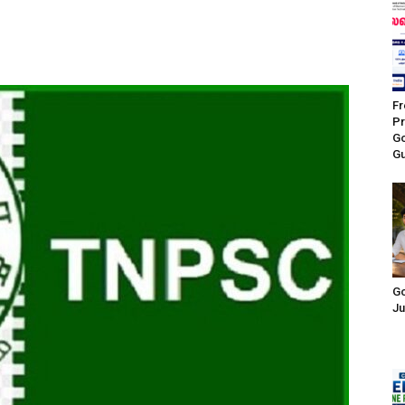
Fr
Pr
Go
Gu
Go
Ju