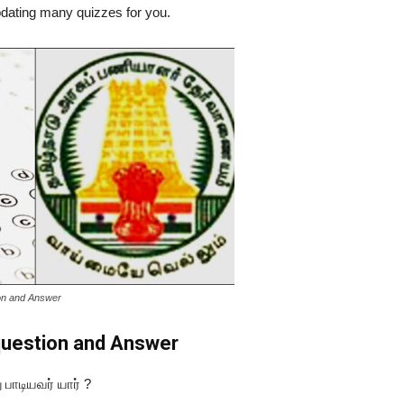
updating many quizzes for you.
on and Answer
question and Answer
ு
பாடியவர்
யார்
?