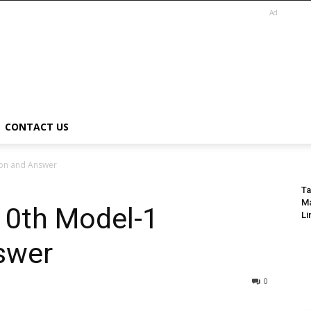
Ad
CONTACT US
ion and Answer
Ta
Ma
10th Model-1
Li
nswer
0