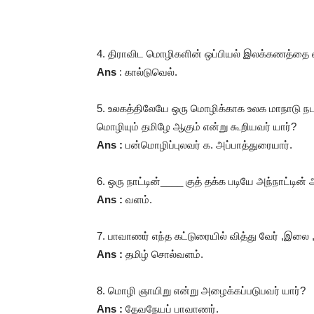
4. திராவிட
மொழிகளின்
ஒப்பியல்
இலக்கணத்தை
Ans
: கால்டுவெல்
.
5. உலகத்திலேயே
ஒரு
மொழிக்காக
உலக
மாநாடு
நட
மொழியும்
தமிழே
ஆகும்
என்று
கூறியவர்
யார்
?
Ans :
பன்மொழிப்புலவர்
க
.
அப்பாத்துரையார்
.
6. ஒரு
நாட்டின்
____
குத்
தக்க
படியே
அந்நாட்டின்
Ans :
வளம்
.
7. பாவாணர்
எந்த
கட்டுரையில்
வித்து
வேர்
,
இலை
Ans :
தமிழ்
சொல்வளம்
.
8.
மொழி
ஞாயிறு
என்று
அழைக்கப்படுபவர்
யார்
?
Ans :
தேவநேயப்
பாவாணர்
.