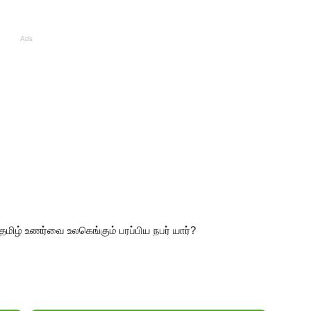
Ads
தமிழ்
உணர்வை
உலகெங்கும்
பரப்பிய
நபர்
யார்
?