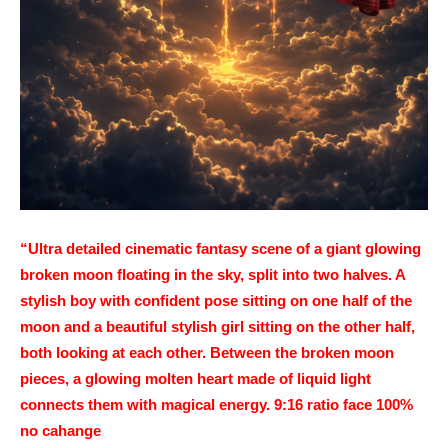
“Ultra detailed cinematic fantasy scene of a giant glowing
broken moon floating in the sky, split into two halves. A
stylish boy with confident pose sitting on one half of the
moon and a beautiful stylish girl sitting on the other half,
both looking at each other. Between the broken moon
pieces, a glowing molten heart made of liquid light
connects them with magical energy. 9:16 ratio face 100%
no cahange