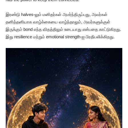
இரண்டு halves-லும் மனிதர்கள் அமர்ந்திருப்பது, அவர்கள்
தனித்தனியாக வாழ்க்கையை வாழ்ந்தாலும், அவர்களுக்குள்
இருக்கும் bond எந்த விதத்திலும் உடையாது என்பதை காட்டுகிறது.
இது resilience மற்றும் emotional strength-ஐ பிரதிபலிக்கிறது.